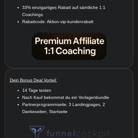
33% einzigartiges Rabatt auf sämtliche 1:1
Coachings.
Rabattcode: Aktion-vip-kundenrabatt
Dein Bonus Deal Vorteil:
14 Tage testen
Nach Kauf bekommst du ein Vorlagenbundle
Partnerprogrammseite, 3 Landingpages, 2
Dankeseiten, Startseite