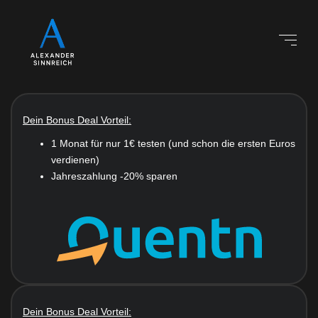
Dein Bonus Deal Vorteil:
1 Monat für nur 1€ testen (und schon die ersten Euros
verdienen)
Jahreszahlung -20% sparen
Dein Bonus Deal Vorteil: