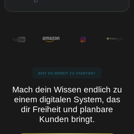
BIST DU BEREIT ZU STARTEN?
Mach dein Wissen endlich zu
einem digitalen System, das
dir Freiheit und planbare
Kunden bringt.