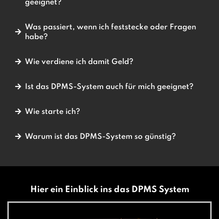
geeignet?
Was passiert, wenn ich feststecke oder Fragen
habe?
Wie verdiene ich damit Geld?
Ist das DPMS-System auch für mich geeignet?
Wie starte ich?
Ein Nebeneinkommen aufbauen möchtest
Dich finanziell unabhängig machen willst
Warum ist das DPMS-System so günstig?
Einen klaren Plan für ein profitables Online-
Business suchst
Hier ein Einblick ins das DPMS System